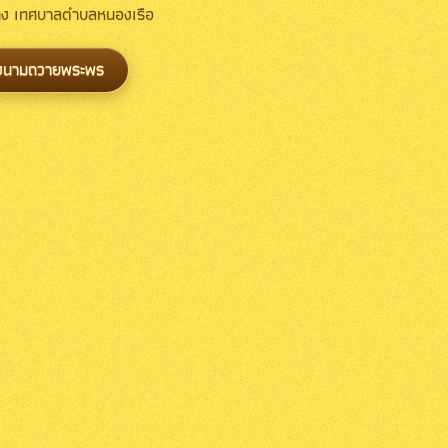
้าง เทศบาลตำบลหนองเรือ
งนามถวายพระพร