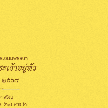
มพระชนมพรรษา
เจ้าอยู่หัว
 ๒๕๖๙
ะเจริญ
ะ ข้าพระพุทธเจ้า